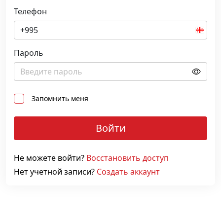
Телефон
G
e
Пароль
o
r
g
i
Запомнить меня
a
+
Войти
9
9
5
Не можете войти?
Восстановить доступ
Нет учетной записи?
Создать аккаунт