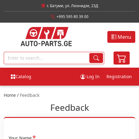
г. Батуми, ул. Леонидзе, 23Д
+995 595 80 39 00
Menu
Catalog
Log In
Registration
Home
/
Feedback
Feedback
*
Your Name