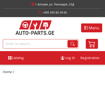
г. Батуми, ул. Леонидзе, 23Д
+995 595 80 39 00
Menu
Catalog
Log In
Registration
Home
/