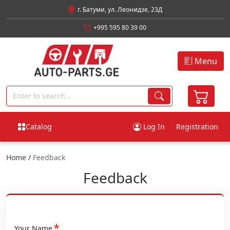
г. Батуми, ул. Леонидзе, 23Д
+995 595 80 39 00
Menu
Catalog
Log In
Registration
Home
/
Feedback
Feedback
*
Your Name